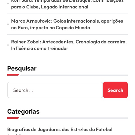
Kurt Jara: Temporadas de Destaque, Contribuições
para o Clube, Legado Internacional
Marco Arnautovic: Golos internacionais, aparições
no Euro, impacto na Copa do Mundo
Rainer Zobel: Antecedentes, Cronologia da carreira,
Influência como treinador
Pesquisar
S
e
a
r
Categorias
c
h
f
Biografias de Jogadores das Estrelas do Futebol
o