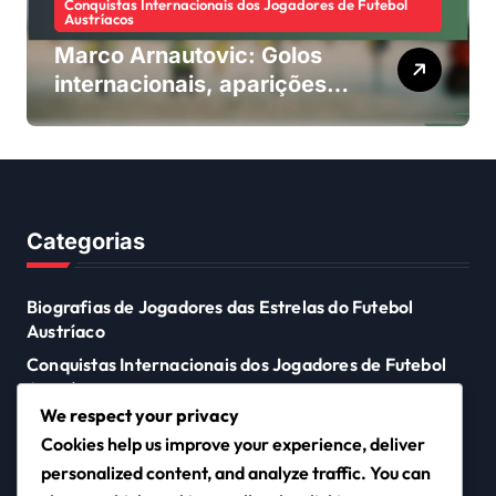
Conquistas Internacionais dos Jogadores de Futebol
Austríacos
Marco Arnautovic: Golos
internacionais, aparições
no Euro, impacto na Copa
do Mundo
Categorias
Biografias de Jogadores das Estrelas do Futebol
Austríaco
Conquistas Internacionais dos Jogadores de Futebol
Austríacos
We respect your privacy
Destaques de Carreira dos Jogadores de Futebol
Cookies help us improve your experience, deliver
Austríacos
personalized content, and analyze traffic. You can