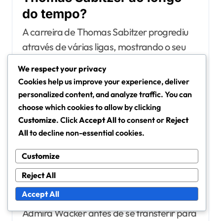
do tempo?
A carreira de Thomas Sabitzer progrediu
através de várias ligas, mostrando o seu
talento e adaptabilidade. Ele fez
We respect your privacy
contribuições significativas em cada
Cookies help us improve your experience, deliver
etapa, marcadas por conquistas chave e
personalized content, and analyze traffic. You can
transferências notáveis que destacam a
choose which cookies to allow by clicking
sua evolução como jogador.
Customize
. Click
Accept All
to consent or
Reject
All
to decline non-essential cookies.
Progressão através de
Customize
diferentes ligas
Reject All
Sabitzer começou a sua carreira
Accept All
profissional na Áustria, onde jogou pelo
Admira Wacker antes de se transferir para