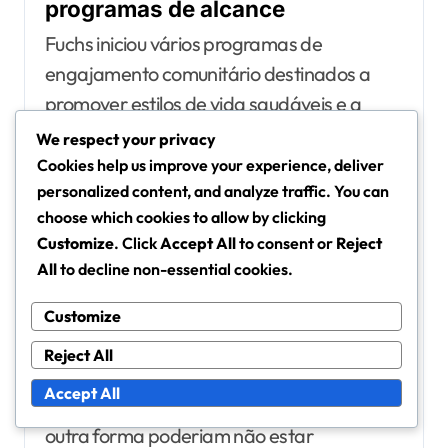
programas de alcance
Fuchs iniciou vários programas de
engajamento comunitário destinados a
promover estilos de vida saudáveis e a
participação no
desporto entre os jovens.
We respect your privacy
Estes programas frequentemente incluem
Cookies help us improve your experience, deliver
workshops, sessões de formação e clínicas
personalized content, and analyze traffic. You can
choose which cookies to allow by clicking
de futebol projetadas para inspirar e
Customize
. Click
Accept All
to consent or
Reject
educar jovens atletas.
All
to decline non-essential cookies.
Os seus esforços de alcance
Customize
concentraram-se em áreas
Reject All
desfavorecidas, proporcionando acesso a
Accept All
instalações desportivas e formação que de
outra forma poderiam não estar