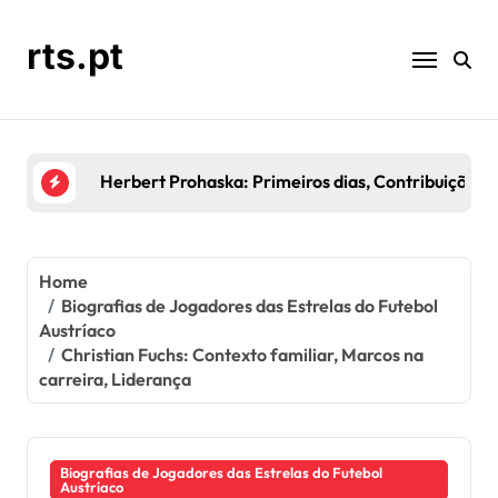
Skip
to
rts.pt
content
Kurt Jara: Temporadas de Destaque, Contribuições
Home
Biografias de Jogadores das Estrelas do Futebol
Austríaco
Christian Fuchs: Contexto familiar, Marcos na
carreira, Liderança
Biografias de Jogadores das Estrelas do Futebol
Austríaco