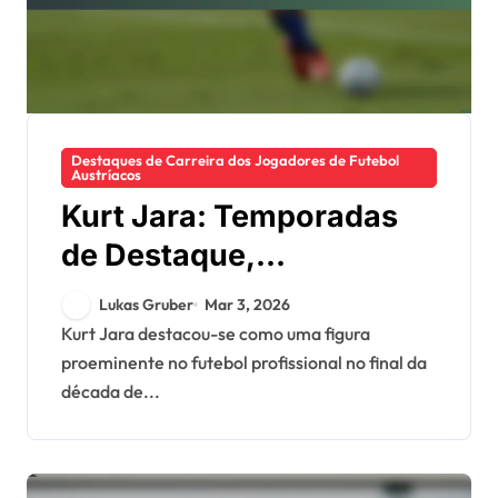
Destaques de Carreira dos Jogadores de Futebol
Austríacos
Kurt Jara: Temporadas
de Destaque,
Contribuições para o
Lukas Gruber
Mar 3, 2026
Clube, Legado
Kurt Jara destacou-se como uma figura
proeminente no futebol profissional no final da
Internacional
década de...