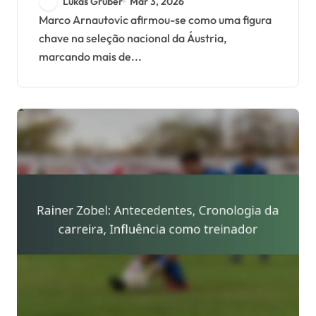
Lukas Gruber
Mar 3, 2026
do Mundo
Marco Arnautovic afirmou-se como uma figura
chave na seleção nacional da Áustria,
marcando mais de...