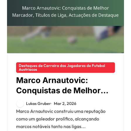
Destaques de Carreira dos Jogadores de Futebol
Austríacos
Marco Arnautovic:
Conquistas de Melhor
Marcador, Títulos de
Lukas Gruber
Mar 2, 2026
Liga, Actuações de
Marco Arnautovic construiu uma reputação
como um goleador prolífico, alcançando
Destaque
marcos notáveis tanto nas ligas...