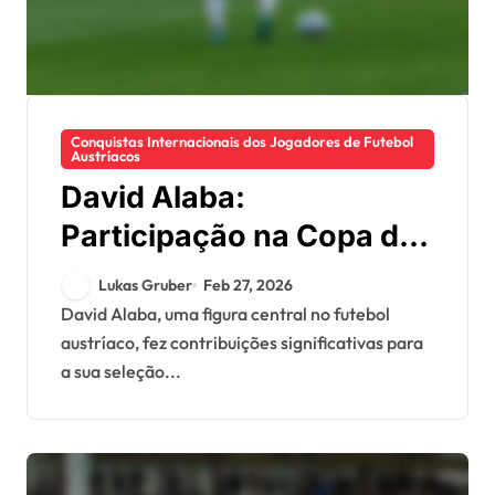
Conquistas Internacionais dos Jogadores de Futebol
Austríacos
David Alaba:
Participação na Copa do
Mundo, desempenhos na
Lukas Gruber
Feb 27, 2026
Euro, recordes nacionais
David Alaba, uma figura central no futebol
austríaco, fez contribuições significativas para
a sua seleção...