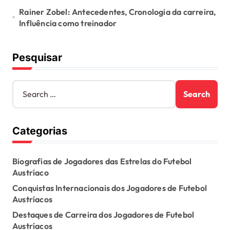
Rainer Zobel: Antecedentes, Cronologia da carreira,
Influência como treinador
Pesquisar
S
e
a
r
Categorias
c
h
f
Biografias de Jogadores das Estrelas do Futebol
o
Austríaco
r
:
Conquistas Internacionais dos Jogadores de Futebol
Austríacos
Destaques de Carreira dos Jogadores de Futebol
Austríacos