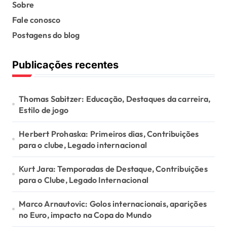
s
Sobre
Fale conosco
p
Postagens do blog
a
g
Publicações recentes
i
n
Thomas Sabitzer: Educação, Destaques da carreira,
a
Estilo de jogo
t
Herbert Prohaska: Primeiros dias, Contribuições
i
para o clube, Legado internacional
o
Kurt Jara: Temporadas de Destaque, Contribuições
n
para o Clube, Legado Internacional
Marco Arnautovic: Golos internacionais, aparições
no Euro, impacto na Copa do Mundo