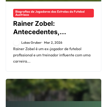
Biografias de Jogadores das Estrelas do Futebol
Austríaco
Rainer Zobel:
Antecedentes,
Cronologia da carreira,
Lukas Gruber
Mar 2, 2026
Influência como
Rainer Zobel é um ex-jogador de futebol
profissional e um treinador influente com uma
treinador
carreira...