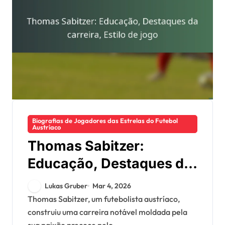
Biografias de Jogadores das Estrelas do Futebol
Austríaco
Thomas Sabitzer:
Educação, Destaques da
carreira, Estilo de jogo
Lukas Gruber
Mar 4, 2026
Thomas Sabitzer, um futebolista austríaco,
construiu uma carreira notável moldada pela
sua paixão precoce pelo...