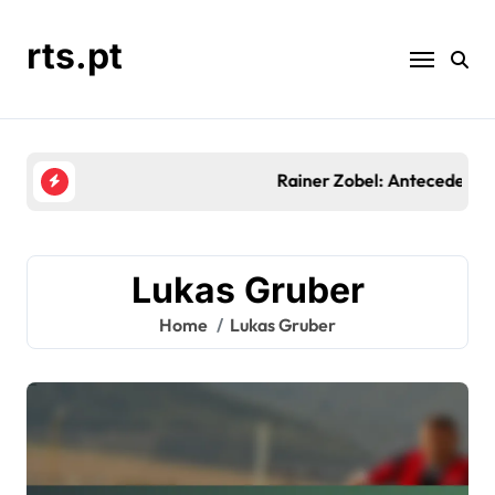
Skip
to
rts.pt
content
Rainer Zobel: Antecedentes, Cronologia da carreir
Lukas Gruber
Home
Lukas Gruber