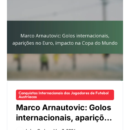
Conquistas Internacionais dos Jogadores de Futebol
Austríacos
Marco Arnautovic: Golos
internacionais, aparições
no Euro, impacto na Copa