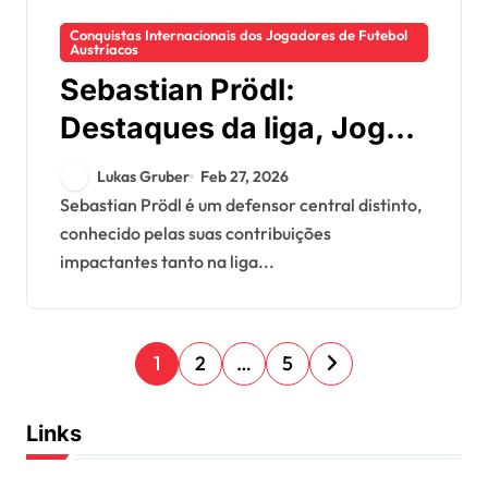
Conquistas Internacionais dos Jogadores de Futebol
Austríacos
Sebastian Prödl:
Destaques da liga, Jogo
internacional,
Lukas Gruber
Feb 27, 2026
Contribuições no clube
Sebastian Prödl é um defensor central distinto,
conhecido pelas suas contribuições
impactantes tanto na liga...
P
1
2
…
5
o
s
Links
t