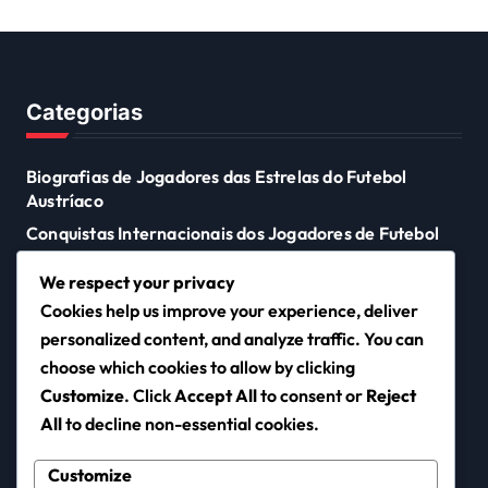
do Mundo
Categorias
Biografias de Jogadores das Estrelas do Futebol
Austríaco
Conquistas Internacionais dos Jogadores de Futebol
Austríacos
We respect your privacy
Destaques de Carreira dos Jogadores de Futebol
Cookies help us improve your experience, deliver
Austríacos
personalized content, and analyze traffic. You can
choose which cookies to allow by clicking
Customize
. Click
Accept All
to consent or
Reject
rts.pt
All
to decline non-essential cookies.
Customize