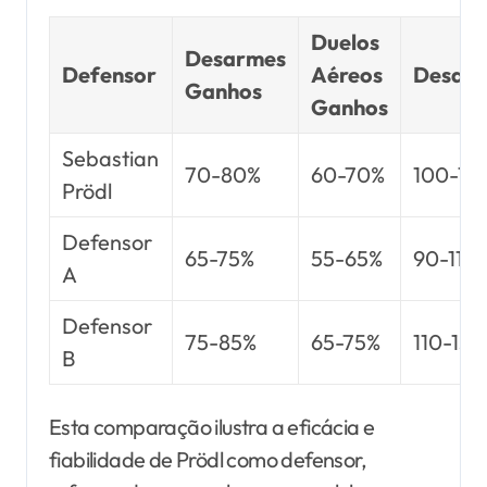
Duelos
Desarmes
Defensor
Aéreos
Desar
Ganhos
Ganhos
Sebastian
70-80%
60-70%
100-12
Prödl
Defensor
65-75%
55-65%
90-110
A
Defensor
75-85%
65-75%
110-130
B
Esta comparação ilustra a eficácia e
fiabilidade de Prödl como defensor,