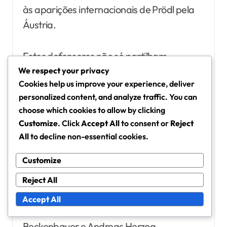
às aparições internacionais de Prödl pela
Áustria.
Estes defensores não só partilham
experiências semelhantes nas ligas, mas
We respect your privacy
Cookies help us improve your experience, deliver
também contribuíram significativamente
personalized content, and analyze traffic. You can
para as suas seleções nacionais,
choose which cookies to allow by clicking
enfatizando a importância da estabilidade
Customize
. Click
Accept All
to consent or
Reject
defensiva em competições internacionais.
All
to decline non-essential cookies.
Customize
Comparações históricas com
antigos futebolistas austríacos
Reject All
Ao considerar figuras históricas no futebol
Accept All
austríaco, jogadores como Franz
Beckenbauer e Andreas Herzog