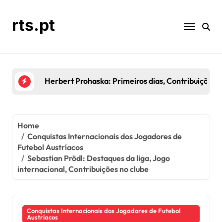
Skip
to
rts.pt
content
Kurt Jara: Temporadas de Destaque, Contribuiçõe
Home
Conquistas Internacionais dos Jogadores de
Futebol Austríacos
Sebastian Prödl: Destaques da liga, Jogo
internacional, Contribuições no clube
Conquistas Internacionais dos Jogadores de Futebol
Austríacos