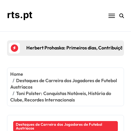
Skip
to
rts.pt
content
Kurt Jara: Temporadas de Destaque, Contribuiçõ
Home
Destaques de Carreira dos Jogadores de Futebol
Austríacos
Toni Polster: Conquistas Notáveis, História do
Clube, Recordes Internacionais
Destaques de Carreira dos Jogadores de Futebol
Austríacos