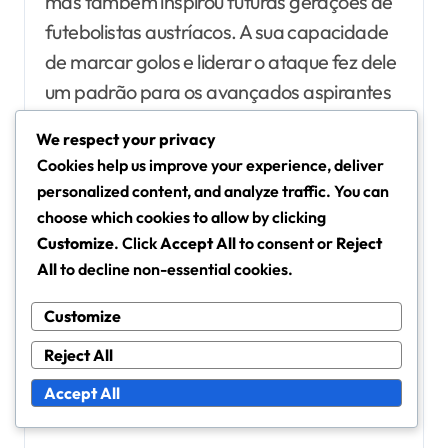
mas também inspirou futuras gerações de
futebolistas austríacos. A sua capacidade
de marcar golos e liderar o ataque fez dele
um padrão para os avançados aspirantes
na Áustria.
We respect your privacy
Cookies help us improve your experience, deliver
Comparado a lendas como Franz
personalized content, and analyze traffic. You can
Beckenbauer e Gerd Müller, o impacto de
choose which cookies to allow by clicking
Polster é mais localizado dentro do futebol
Customize
. Click
Accept All
to consent or
Reject
All
to decline non-essential cookies.
austríaco, mas a sua influência é inegável.
Ele se tornou um símbolo da resiliência e
Customize
talento austríacos, motivando jovens
Reject All
jogadores a perseguirem os seus sonhos no
futebol.
Accept All