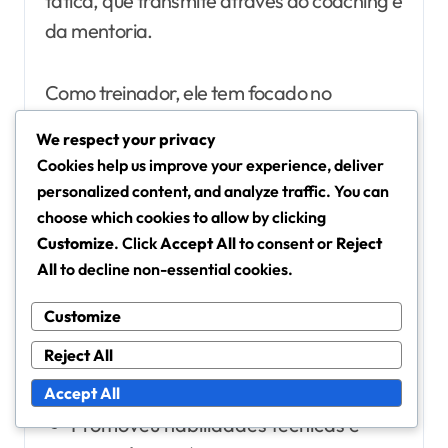
tática, que transmite através do coaching e
da mentoria.
Como treinador, ele tem focado no
desenvolvimento de programas de
We respect your privacy
juventude que priorizam o desenvolvimento
Cookies help us improve your experience, deliver
de habilidades e o trabalho em equipa.
personalized content, and analyze traffic. You can
Esta abordagem tem fomentado uma
choose which cookies to allow by clicking
nova geração de jogadores que estão
Customize
. Click
Accept All
to consent or
Reject
All
to decline non-essential cookies.
melhor preparados para competir no palco
internacional. O seu compromisso em nutrir
Customize
talento resultou num panorama do futebol
Reject All
austríaco mais competitivo.
Accept All
Promoveu habilidades técnicas e