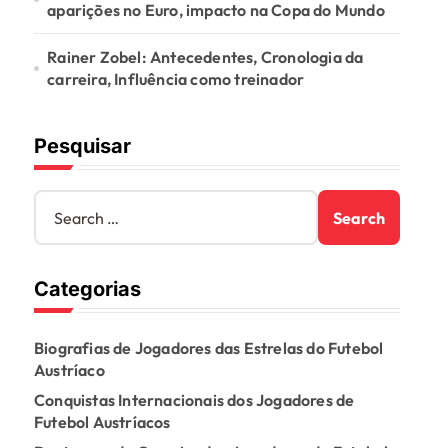
aparições no Euro, impacto na Copa do Mundo
Rainer Zobel: Antecedentes, Cronologia da
carreira, Influência como treinador
Pesquisar
S
e
a
r
Categorias
c
h
f
Biografias de Jogadores das Estrelas do Futebol
o
Austríaco
r
:
Conquistas Internacionais dos Jogadores de
Futebol Austríacos