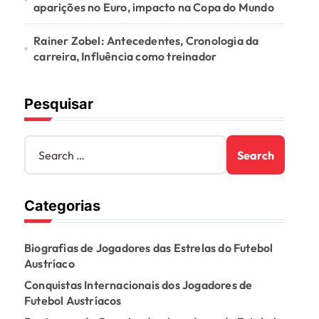
aparições no Euro, impacto na Copa do Mundo
Rainer Zobel: Antecedentes, Cronologia da
carreira, Influência como treinador
Pesquisar
S
e
a
r
Categorias
c
h
f
Biografias de Jogadores das Estrelas do Futebol
o
Austríaco
r
:
Conquistas Internacionais dos Jogadores de
Futebol Austríacos