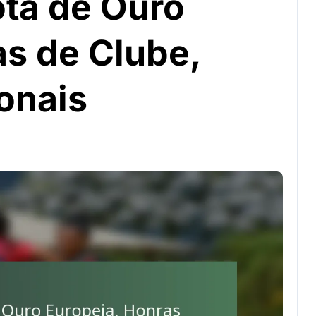
ota de Ouro
as de Clube,
onais