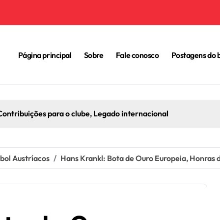
Página principal
Sobre
Fale conosco
Postagens do 
Contribuições para o clube, Legado internacional
bol Austríacos
Hans Krankl: Bota de Ouro Europeia, Honras d